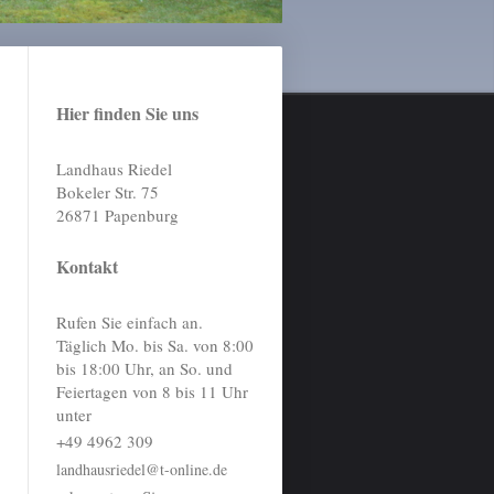
Hier finden Sie uns
Landhaus Riedel
Bokeler Str.
75
26871
Papenburg
Kontakt
Rufen Sie einfach an.
Täglich Mo. bis Sa. von 8:00
bis 18:00 Uhr, an So. und
Feiertagen von 8 bis 11 Uhr
unter
+49 4962 309
landhausriedel@t-online.de